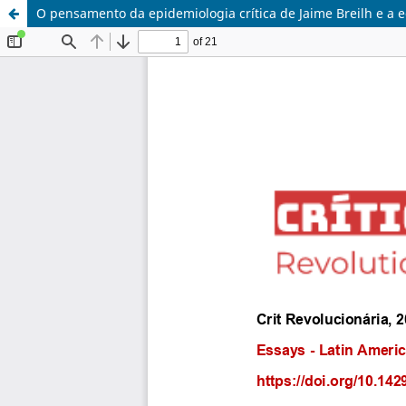
O pensamento da epidemiologia crítica de Jaime Breilh e a 